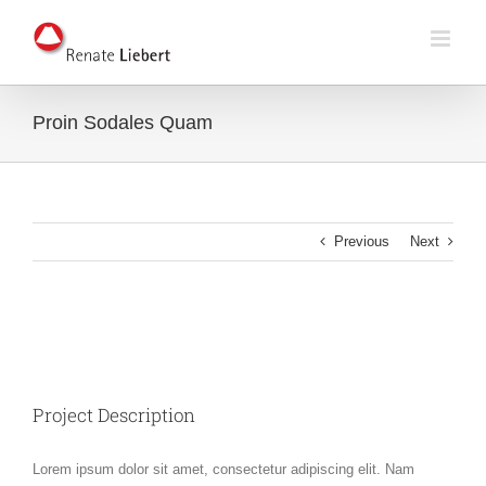
Skip
to
content
Proin Sodales Quam
Previous
Next
View
Larger
Image
Project Description
Lorem ipsum dolor sit amet, consectetur adipiscing elit. Nam