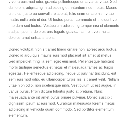
viverra euismod odio, gravida pellentesque urna varius vitae. Sed
dui lorem, adipiscing in adipiscing et, interdum nec metus. Mauris
ultricies, justo eu convallis placerat, felis enim ornare nisi, vitae
mattis nulla ante id dui. Ut lectus purus, commodo et tincidunt vel,
interdum sed lectus. Vestibulum adipiscing tempor nisi id elementu
sadips ipsums dolores uns fugiats gravida nam elit vols nulla
dolores amet untras sitsers.
Donec volutpat nibh sit amet libero ornare non laoreet arcu luctus.
Donec id arcu quis mauris euismod placerat sit amet ut metus.
Sed imperdiet fringilla sem eget euismod. Pellentesque habitant
morbi tristique senectus et netus et malesuada fames ac turpis
egestas. Pellentesque adipiscing, neque ut pulvinar tincidunt, est
sem euismod odio, eu ullamcorper turpis nisl sit amet velit. Nullam
vitae nibh odio, non scelerisque nibh. Vestibulum ut est augue, in
varius purus. Proin dictum lobortis justo at pretium. Nunc
malesuada ante sit amet purus ornare pulvinar. Donec suscipit
dignissim ipsum at euismod. Curabitur malesuada lorems metus
adipiscing in vehicula quam commodo. Sed porttitor elementum
elementum.